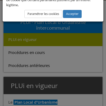
de cookie que certains partenaires justifient par un intérêt
légitime.
Accueil
Urbanisme et Aménagement
PLUi - Plan Local
d'Urbanisme intercommunal
PLUi en vigueur
Paramétrer les cookies
Accepter
PLUi - Plan Local d'Urbanisme
intercommunal
PLUi en vigueur
Procédures en cours
Procédures antérieures
PLUi en vigueur
Le
Plan Local d'Urbanisme