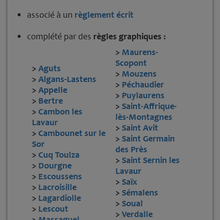
associé à un
règlement écrit
complété par des
règles graphiques :
>
Maurens-
Scopont
>
Aguts
>
Mouzens
>
Algans-Lastens
>
Péchaudier
>
Appelle
>
Puylaurens
>
Bertre
>
Saint-Affrique-
>
Cambon les
lès-Montagnes
Lavaur
>
Saint Avit
>
Cambounet sur le
>
Saint Germain
Sor
des Près
>
Cuq Toulza
>
S
aint Sernin les
>
Dourgne
Lavaur
>
Escoussens
>
Saïx
>
Lacroisille
>
Sémalens
>
Lagardiolle
>
Soual
>
Lescout
>
Verdalle
>
Massaguel