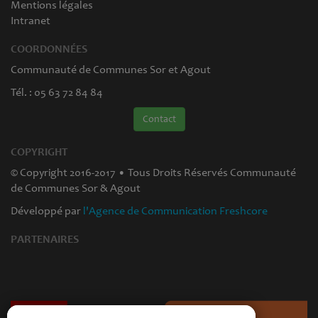
Mentions légales
Intranet
COORDONNÉES
Communauté de Communes Sor et Agout
Tél. : 05 63 72 84 84
Contact
COPYRIGHT
© Copyright 2016-2017 • Tous Droits Réservés Communauté
de Communes Sor & Agout
Développé par
l'Agence de Communication Freshcore
PARTENAIRES