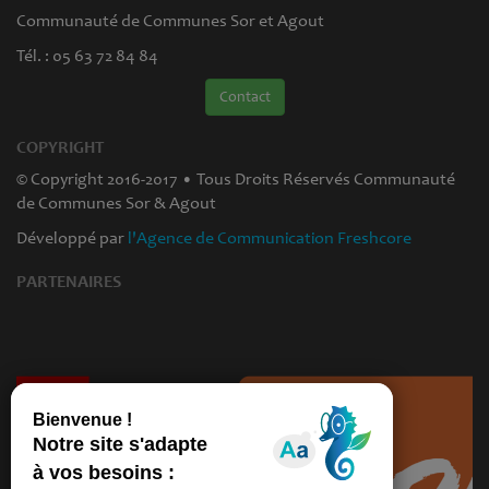
Communauté de Communes Sor et Agout
Tél. : 05 63 72 84 84
Contact
COPYRIGHT
© Copyright 2016-2017 • Tous Droits Réservés Communauté
de Communes Sor & Agout
Développé par
l'Agence de Communication Freshcore
PARTENAIRES