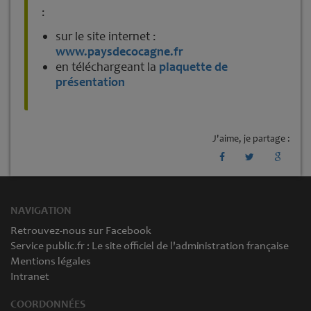
:
sur le site internet :
www.paysdecocagne.fr
en téléchargeant la
plaquette de
présentation
J'aime, je partage :
NAVIGATION
Retrouvez-nous sur Facebook
Service public.fr : Le site officiel de l'administration française
Mentions légales
Intranet
COORDONNÉES