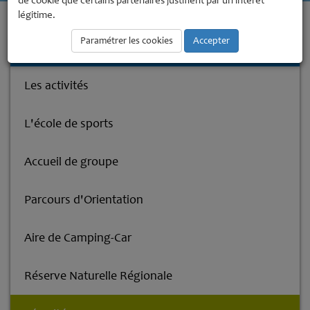
de cookie que certains partenaires justifient par un intérêt
légitime.
Accueil
Base de Loisirs
Sécurité
Paramétrer les cookies
Accepter
Base de Loisirs
Les activités
L'école de sports
Accueil de groupe
Parcours d'Orientation
Aire de Camping-Car
Réserve Naturelle Régionale