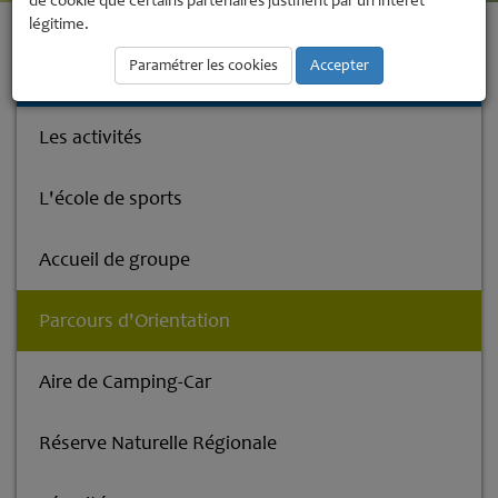
de cookie que certains partenaires justifient par un intérêt
légitime.
Accueil
Base de Loisirs
Parcours d'Orientation
Paramétrer les cookies
Accepter
Base de Loisirs
Les activités
L'école de sports
Accueil de groupe
Parcours d'Orientation
Aire de Camping-Car
Réserve Naturelle Régionale