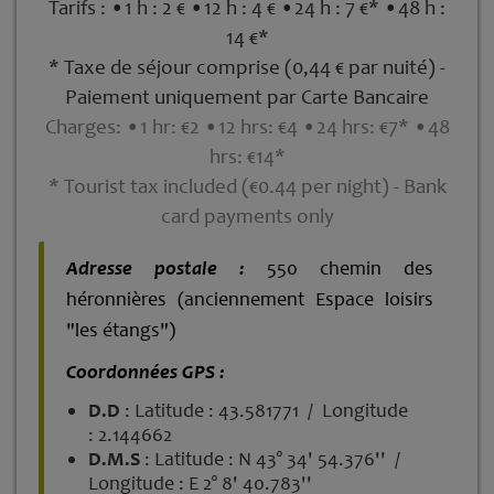
Tarifs : •1 h : 2 € •12 h : 4 € •24 h : 7 €* •48 h :
14 €*
* Taxe de séjour comprise (0,44 € par nuité) -
Paiement uniquement par Carte Bancaire
Charges: •1 hr: €2 •12 hrs: €4 •24 hrs: €7* •48
hrs: €14*
* Tourist tax included (€0.44 per night) - Bank
card payments only
Adresse postale :
550 chemin des
héronnières (anciennement Espace loisirs
"les étangs")
Coordonnées GPS :
D.D
: Latitude : 43.581771 / Longitude
: 2.144662
D.M.S
: Latitude : N 43° 34' 54.376'' /
Longitude : E 2° 8' 40.783''