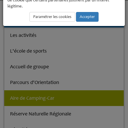
de cookie que certains partenaires justifient par un intérêt
légitime.
Accueil
Base de Loisirs
Aire de Camping-Car
Paramétrer les cookies
Accepter
Base de Loisirs
Les activités
L'école de sports
Accueil de groupe
Parcours d'Orientation
Aire de Camping-Car
Réserve Naturelle Régionale