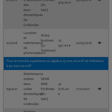
919.00 €
des
(81-
eaux
Saïx)
domestiques
de
Graboulas
Location
Sharp
et
business
15
02/2016
maintenance
20/05/2016
(31 -
591.00 €
de
Toulouse)
photocopieurs
Pour la tranche supérieure ou égale à 25 000.00 € HT et inférieure
à 90 000.00 € HT
Maintenance
station
SEIHE
eaux
Midi-
47
09/2021
usées
Pyrénées
676.00
11/10/2021
domestiques
(81-
€
de
Saïx)
Graboulas
Maîtrise