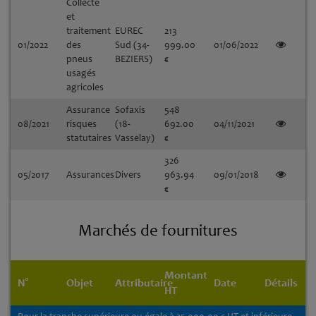
Collecte
et
traitement
EUREC
213
01/2022
des
Sud (34-
999.00
01/06/2022
pneus
BEZIERS)
€
usagés
agricoles
Assurance
Sofaxis
548
08/2021
risques
(18-
692.00
04/11/2021
statutaires
Vasselay)
€
326
05/2017
Assurances
Divers
963.94
09/01/2018
€
Marchés de fournitures
Montant
N°
Objet
Attributaire
Date
Détails
HT