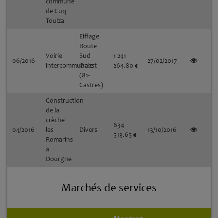
commune
de Cuq
Toulza
Eiffage
Route
Voirie
Sud
1 241
06/2016
27/02/2017
intercommunale
Ouest
264.80 €
(81-
Castres)
Construction
de la
crèche
634
04/2016
les
Divers
13/10/2016
513.65 €
Romarins
à
Dourgne
Marchés de services