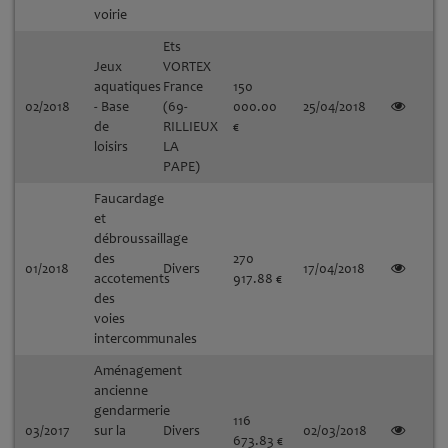
voirie
Ets
Jeux
VORTEX
aquatiques
France
150
02/2018
- Base
(69-
000.00
25/04/2018
de
RILLIEUX
€
loisirs
LA
PAPE)
Faucardage
et
débroussaillage
des
270
01/2018
Divers
17/04/2018
accotements
917.88 €
des
voies
intercommunales
Aménagement
ancienne
gendarmerie
116
03/2017
sur la
Divers
02/03/2018
673.83 €