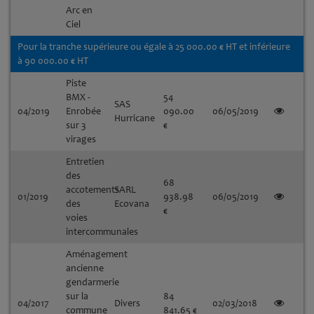
Arc en
Ciel
Pour la tranche supérieure ou égale à 25 000.00 € HT et inférieure
à 90 000.00 € HT
Piste
BMX -
54
SAS
04/2019
Enrobée
090.00
06/05/2019
Hurricane
sur 3
€
virages
Entretien
des
68
accotements
SARL
01/2019
938.98
06/05/2019
des
Ecovana
€
voies
intercommunales
Aménagement
ancienne
gendarmerie
sur la
84
04/2017
Divers
02/03/2018
commune
841.65 €