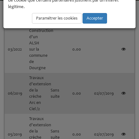
de cookie que certains partenaires justifient par un intérêt
légitime.
Montant
N°
Objet
Attributaire
Date
Détails
Paramétrer les cookies
Accepter
HT
Construction
d'un
ALSH
03/2022
sur la
0.00
commune
de
Dourgne
Travaux
d'extension
de la
Sans
06/2019
0.00
02/07/2019
crèche
suite
Arc en
Ciel /2
Travaux
d'extension
de la
Sans
05/2019
0.00
02/07/2019
crèche
suite