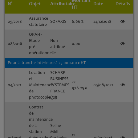
Montant
N°
Objet
Attributaire
Date
Détails
HT
Assurance
05/2018
SOFAXIS
6.66 %
24/12/2018
statutaire
OPAH -
Etude
Non
08/2016
0.00
pré-
attribué
opérationnelle
Pour la tranche inférieure à 25 000.00 € HT
Location
SCHARP
et
BUSINESS
22
04/2021
Maintenance
SYSTEMES
05/08/2021
976.25 €
de
FRANCE
photocopieurs
(31)
Contrat
de
maintenance
de la
Seilhe
station
Midi-
11
01/2016
d'épuration
Pyrénées
25/05/2016