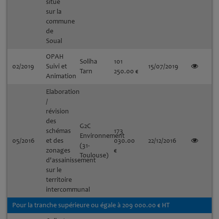
situé
sur la
commune
de
Soual
OPAH
Soliha
101
02/2019
Suivi et
15/07/2019
Tarn
250.00 €
Animation
Elaboration
/
révision
des
G2C
schémas
173
Environnement
05/2016
et des
030.00
22/12/2016
(31-
zonages
€
Toulouse)
d'assainissement
sur le
territoire
intercommunal
Pour la tranche supérieure ou égale à 209 000.00 € HT