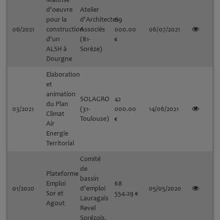
d'oeuvre
Atelier
pour la
d'Architectes
69
06/2021
construction
Associés
000.00
06/07/2021
d'un
(81-
€
ALSH à
Sorèze)
Dourgne
Elaboration
et
animation
SOLAGRO
42
du Plan
03/2021
(31-
000.00
14/06/2021
Climat
Toulouse)
€
Air
Energie
Territorial
Comité
de
Plateforme
bassin
Emploi
68
01/2020
d’emploi
05/05/2020
Sor et
554.29 €
Lauragais
Agout
Revel
Sorézois.