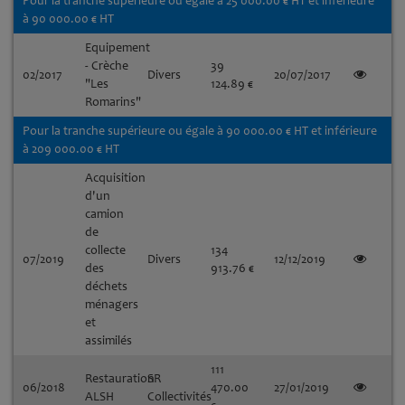
Pour la tranche supérieure ou égale à 25 000.00 € HT et inférieure
à 90 000.00 € HT
Equipement
- Crèche
39
02/2017
Divers
20/07/2017
"Les
124.89 €
Romarins"
Pour la tranche supérieure ou égale à 90 000.00 € HT et inférieure
à 209 000.00 € HT
Acquisition
d'un
camion
de
collecte
134
07/2019
Divers
12/12/2019
des
913.76 €
déchets
ménagers
et
assimilés
111
Restauration
SR
06/2018
470.00
27/01/2019
ALSH
Collectivités