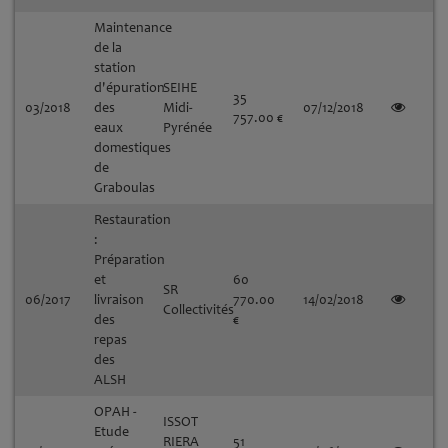
Maintenance
de la
station
d'épuration
SEIHE
35
03/2018
des
Midi-
07/12/2018
757.00 €
eaux
Pyrénée
domestiques
de
Graboulas
Restauration
:
Préparation
et
60
SR
06/2017
livraison
770.00
14/02/2018
Collectivités
des
€
repas
des
ALSH
OPAH -
ISSOT
Etude
RIERA
51