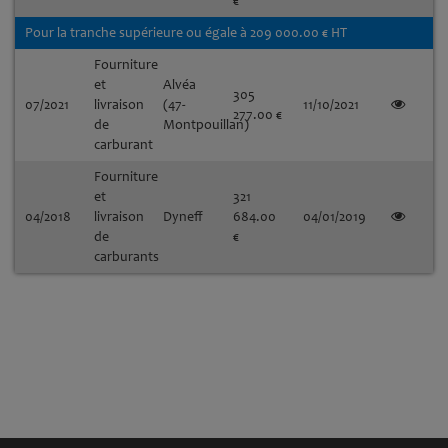
€
Pour la tranche supérieure ou égale à 209 000.00 € HT
Fourniture
et
Alvéa
305
07/2021
livraison
(47-
11/10/2021
277.00 €
de
Montpouillan)
carburant
Fourniture
et
321
04/2018
livraison
Dyneff
684.00
04/01/2019
de
€
carburants