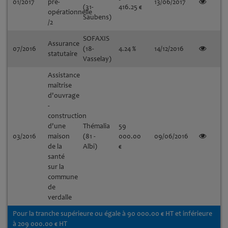
01/2017
pré-
13/06/2017
(31-
416.25 €
opérationnelle
Saubens)
/2
SOFAXIS
Assurance
07/2016
(18-
4.24 %
14/12/2016
statutaire
Vasselay)
Assistance
maîtrise
d'ouvrage
-
construction
d'une
Thémalia
59
03/2016
maison
(81 -
000.00
09/06/2016
de la
Albi)
€
santé
sur la
commune
de
verdalle
Pour la tranche supérieure ou égale à 90 000.00 € HT et inférieure
à 209 000.00 € HT