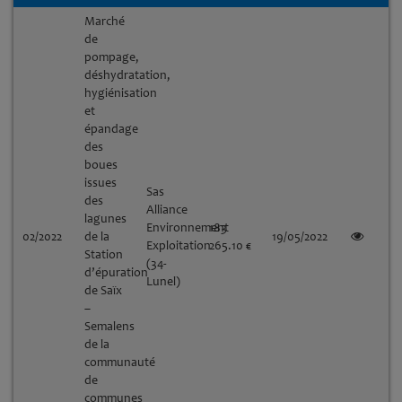
Marché
de
pompage,
déshydratation,
hygiénisation
et
épandage
des
boues
issues
Sas
des
Alliance
lagunes
Environnement
183
02/2022
de la
19/05/2022
Exploitation
265.10 €
Station
(34-
d’épuration
Lunel)
de Saïx
–
Semalens
de la
communauté
de
communes