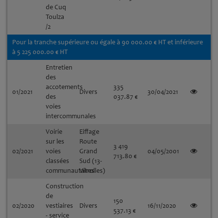
de Cuq
Toulza
/2
Pour la tranche supérieure ou égale à 90 000.00 € HT et inférieure
à 5 225 000.00 € HT
Entretien
des
accotements
335
01/2021
Divers
30/04/2021
des
037.87 €
voies
intercommunales
Voirie
Eiffage
sur les
Route
3 419
02/2021
voies
Grand
04/05/2001
713.80 €
classées
Sud (13-
communautaires
Vitrolles)
Construction
de
150
02/2020
vestiaires
Divers
16/11/2020
537.13 €
- service