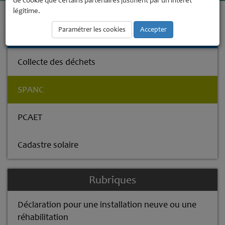
de cookie que certains partenaires justifient par un intérêt
légitime.
Accueil
Environnement
SPANC
Paramétrer les cookies
Accepter
Environnement
Collecte des déchets
SPANC
PCAET
Cadastre solaire
Rubriques
Déclaration pour une installation neuve ou une
réhabilitation