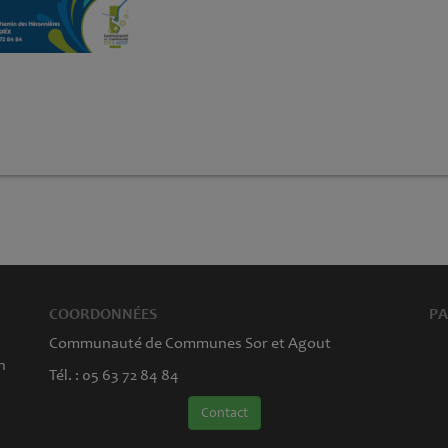
COORDONNÉES
PA
Communauté de Communes Sor et Agout
n
Tél. : 05 63 72 84 84
Contact