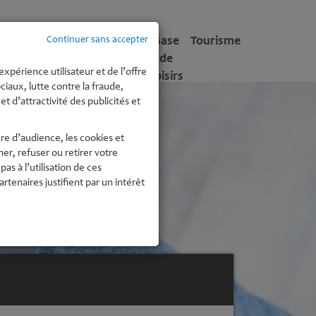
tite
Enfance -
Culture
Base
Tourisme
Continuer sans accepter
fance
Jeunesse
de
expérience utilisateur et de l’offre
Loisirs
iaux, lutte contre la fraude,
t d’attractivité des publicités et
re d’audience, les cookies et
r, refuser ou retirer votre
 à l’utilisation de ces
enaires justifient par un intérêt