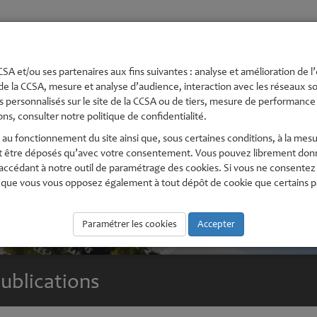
té
Urbanisme et
Economie,
Environnement
Pe
s
Aménagement
numérique
En
SA et/ou ses partenaires aux fins suivantes : analyse et amélioration de l’
de la CCSA, mesure et analyse d’audience, interaction avec les réseaux soc
 personnalisés sur le site de la CCSA ou de tiers, mesure de performance e
ns, consulter notre politique de confidentialité.
au fonctionnement du site ainsi que, sous certaines conditions, à la mesu
t être déposés qu’avec votre consentement. Vous pouvez librement donne
édant à notre outil de paramétrage des cookies. Si vous ne consentez pas
que vous vous opposez également à tout dépôt de cookie que certains part
Paramétrer les cookies
Accepter
ublications