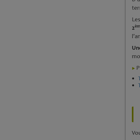
ter
Les
è
2
l’a
Une
moi
Po
Vou