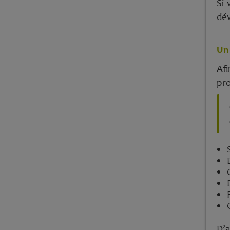
Si 
dév
Un 
Afi
pro
D’