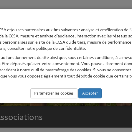
té
Urbanisme et
Economie,
Environnement
Pe
s
Aménagement
numérique
En
SA et/ou ses partenaires aux fins suivantes : analyse et amélioration de l’
de la CCSA, mesure et analyse d’audience, interaction avec les réseaux soc
 personnalisés sur le site de la CCSA ou de tiers, mesure de performance e
ns, consulter notre politique de confidentialité.
au fonctionnement du site ainsi que, sous certaines conditions, à la mesu
t être déposés qu’avec votre consentement. Vous pouvez librement donne
édant à notre outil de paramétrage des cookies. Si vous ne consentez pas
que vous vous opposez également à tout dépôt de cookie que certains part
Paramétrer les cookies
Accepter
ssociations