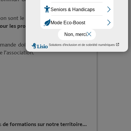
on sont le
15 mars pour les projets du
ur les projets du dernier trimestre
de
demande doit être faite au minimum un
 l’association.
s
de formations sur notre territoire...