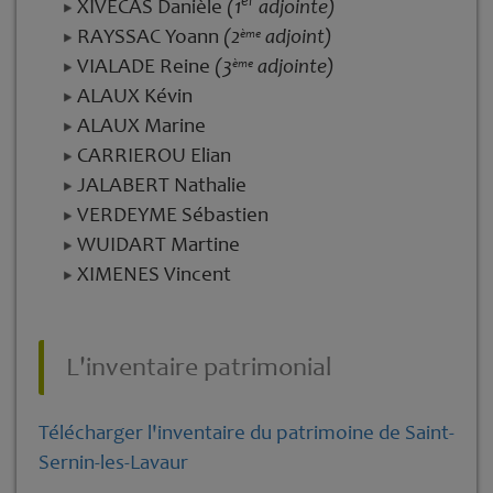
XIVECAS Danièle
(1
adjointe)
RAYSSAC Yoann
(2
adjoint)
ème
VIALADE Reine
(3
adjointe)
ème
ALAUX Kévin
ALAUX Marine
CARRIEROU Elian
JALABERT Nathalie
VERDEYME Sébastien
WUIDART Martine
XIMENES Vincent
L'inventaire patrimonial
Télécharger l'inventaire du patrimoine de Saint-
Sernin-les-Lavaur