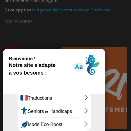
de Communes Sor & Agout
Développé par
l'Agence de Communication Freshcore
PARTENAIRES