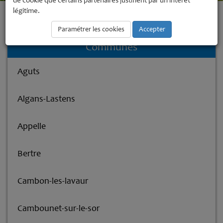
de cookie que certains partenaires justifient par un intérêt
légitime.
Accueil
La Communauté de Communes
Les communes membres
Saint-Sernin-lès-Lavaur
Paramétrer les cookies
Accepter
Communes
Aguts
Algans-Lastens
Appelle
Bertre
Cambon-les-lavaur
Cambounet-sur-le-sor