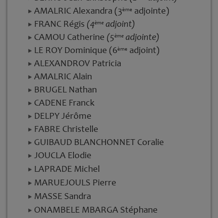
AMALRIC Alexandra (3
adjointe)
ème
FRANC Régis
(4
adjoint)
ème
CAMOU Catherine
(5
adjointe)
ème
LE ROY Dominique (6
adjoint)
ème
ALEXANDROV Patricia
AMALRIC Alain
BRUGEL Nathan
CADENE Franck
DELPY Jérôme
FABRE Christelle
GUIBAUD BLANCHONNET Coralie
JOUCLA Elodie
LAPRADE Michel
MARUEJOULS Pierre
MASSE Sandra
ONAMBELE MBARGA Stéphane