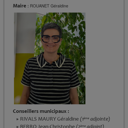
Maire
:
ROUANET Géraldine
Conseillers municipaux :
RIVALS MAURY Géraldine
(1
adjointe)
ème
BERRO Jean-Christophe
(2
adjoint)
ème