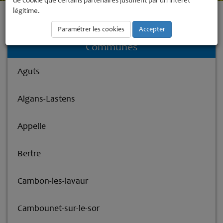
de cookie que certains partenaires justifient par un intérêt
légitime.
Accueil
La Communauté de Communes
Les communes membres
Puylaurens
Paramétrer les cookies
Accepter
Communes
Aguts
Algans-Lastens
Appelle
Bertre
Cambon-les-lavaur
Cambounet-sur-le-sor