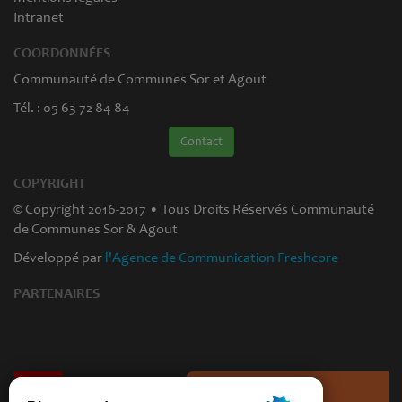
Intranet
COORDONNÉES
Communauté de Communes Sor et Agout
Tél. : 05 63 72 84 84
Contact
COPYRIGHT
© Copyright 2016-2017 • Tous Droits Réservés Communauté
de Communes Sor & Agout
Développé par
l'Agence de Communication Freshcore
PARTENAIRES