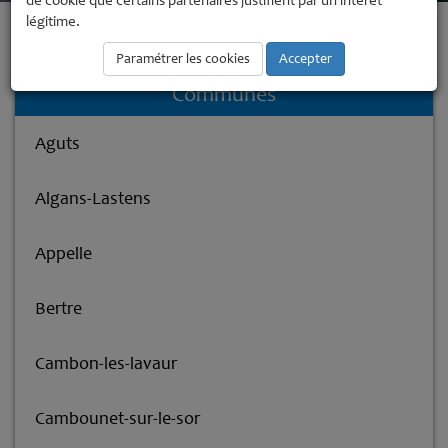
de cookie que certains partenaires justifient par un intérêt
légitime.
Accueil
La Communauté de Communes
Les communes membres
Saint-Germain-des-Prés
Paramétrer les cookies
Accepter
Communes
Aguts
Algans-Lastens
Appelle
Bertre
Cambon-les-lavaur
Cambounet-sur-le-sor