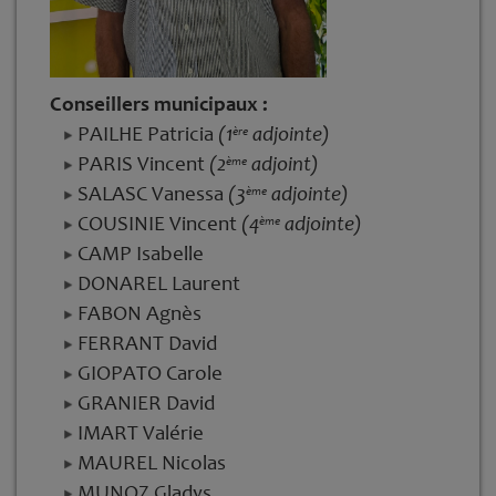
Conseillers municipaux :
PAILHE Patricia
(1
adjointe)
ère
PARIS Vincent
(2
adjoint)
ème
SALASC Vanessa
(3
adjointe)
ème
COUSINIE Vincent
(4
adjointe)
ème
CAMP Isabelle
DONAREL Laurent
FABON Agnès
FERRANT David
GIOPATO Carole
GRANIER David
IMART Valérie
MAUREL Nicolas
MUNOZ Gladys