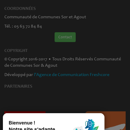
COORDONNÉES
Communauté de Communes Sor et Agout
Tél. : 05 63 72 84 84
Contact
COPYRIGHT
© Copyright 2016-2017 • Tous Droits Réservés Communauté
de Communes Sor & Agout
Développé par
l'Agence de Communication Freshcore
PARTENAIRES