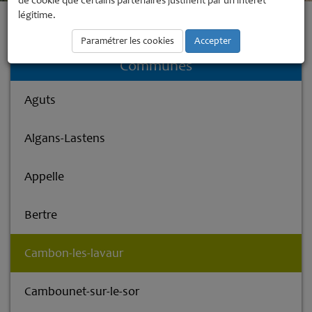
de cookie que certains partenaires justifient par un intérêt
légitime.
Accueil
La Communauté de Communes
Les communes membres
Cambon-les-lavaur
Paramétrer les cookies
Accepter
Communes
Aguts
Algans-Lastens
Appelle
Bertre
Cambon-les-lavaur
Cambounet-sur-le-sor