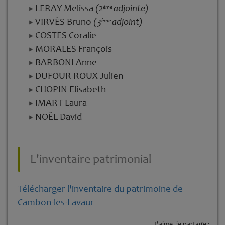
LERAY Melissa
(2
adjointe)
ème
VIRVÈS Bruno
(3
adjoint)
ème
COSTES Coralie
MORALES François
BARBONI Anne
DUFOUR ROUX Julien
CHOPIN Elisabeth
IMART Laura
NOËL David
L'inventaire patrimonial
Télécharger l'inventaire du patrimoine de
Cambon-les-Lavaur
J'aime, je partage :