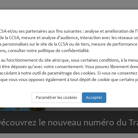
té
Urbanisme et
Economie,
Environnement
Pe
s
Aménagement
numérique
En
SA et/ou ses partenaires aux fins suivantes : analyse et amélioration de l’
de la CCSA, mesure et analyse d’audience, interaction avec les réseaux soc
 personnalisés sur le site de la CCSA ou de tiers, mesure de performance e
ns, consulter notre politique de confidentialité.
au fonctionnement du site ainsi que, sous certaines conditions, à la mesu
t être déposés qu’avec votre consentement. Vous pouvez librement donne
édant à notre outil de paramétrage des cookies. Si vous ne consentez pas
que vous vous opposez également à tout dépôt de cookie que certains part
Paramétrer les cookies
Accepter
écouvrez le nouveau numéro du Tra