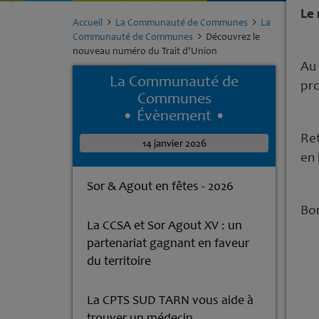
Le 
Accueil
La Communauté de Communes
La
Communauté de Communes
Découvrez le
nouveau numéro du Trait d'Union
Au 
La Communauté de
pro
Communes
• Évènement •
Ret
14 janvier 2026
en 
Sor & Agout en fêtes - 2026
Bon
La CCSA et Sor Agout XV : un
partenariat gagnant en faveur
du territoire
La CPTS SUD TARN vous aide à
trouver un médecin