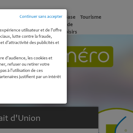
tite
Enfance -
Culture
Base
Tourisme
Continuer sans accepter
fance
Jeunesse
de
expérience utilisateur et de l’offre
Loisirs
iaux, lutte contre la fraude,
t d’attractivité des publicités et
re d’audience, les cookies et
r, refuser ou retirer votre
 à l’utilisation de ces
enaires justifient par un intérêt
it d'Union