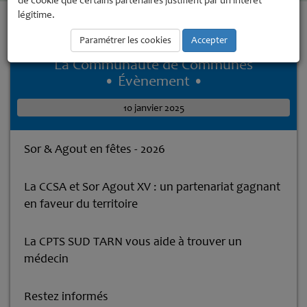
de cookie que certains partenaires justifient par un intérêt
légitime.
Accueil
La Communauté de Communes
La Communauté de
Communes
Trait d'Union 2025
Paramétrer les cookies
Accepter
La Communauté de Communes
• Évènement •
10 janvier 2025
Sor & Agout en fêtes - 2026
La CCSA et Sor Agout XV : un partenariat gagnant
en faveur du territoire
La CPTS SUD TARN vous aide à trouver un
médecin
Restez informés