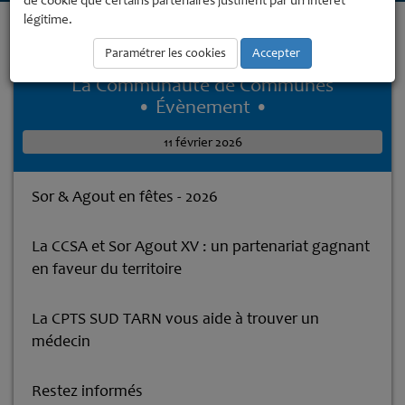
de cookie que certains partenaires justifient par un intérêt
légitime.
Accueil
La Communauté de Communes
La Communauté de
Communes
Calendrier des matchs
Paramétrer les cookies
Accepter
La Communauté de Communes
• Évènement •
11 février 2026
Sor & Agout en fêtes - 2026
La CCSA et Sor Agout XV : un partenariat gagnant
en faveur du territoire
La CPTS SUD TARN vous aide à trouver un
médecin
Restez informés