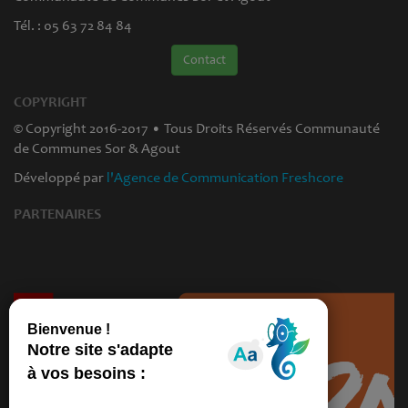
Tél. : 05 63 72 84 84
Contact
COPYRIGHT
© Copyright 2016-2017 • Tous Droits Réservés Communauté
de Communes Sor & Agout
Développé par
l'Agence de Communication Freshcore
PARTENAIRES