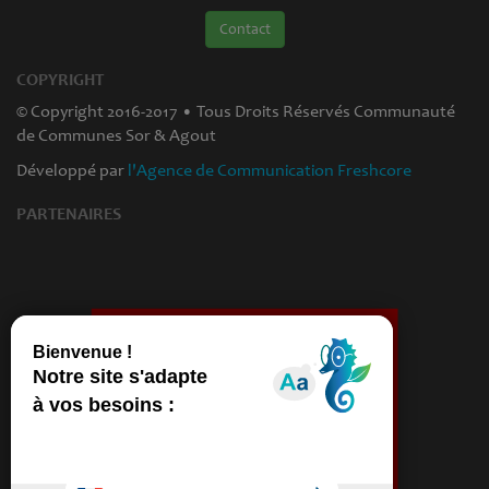
Contact
COPYRIGHT
© Copyright 2016-2017 • Tous Droits Réservés Communauté
de Communes Sor & Agout
Développé par
l'Agence de Communication Freshcore
PARTENAIRES