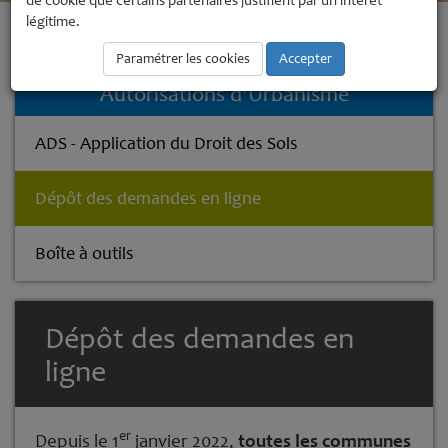
de cookie que certains partenaires justifient par un intérêt
légitime.
Accueil
Urbanisme et Aménagement
Autorisations d'Urbanisme
Dépôt des demandes en ligne
Paramétrer les cookies
Accepter
Autorisations d'Urbanisme
ADS - Application du Droit des Sols
Dépôt des demandes en ligne
Boîte à outils
Dépôt des demandes en
ligne
er
Depuis le 1
janvier 2022,
toutes les communes