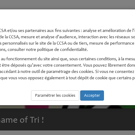
té
Urbanisme et
Economie,
Environnement
Pe
s
Aménagement
numérique
En
SA et/ou ses partenaires aux fins suivantes : analyse et amélioration de l’
de la CCSA, mesure et analyse d’audience, interaction avec les réseaux soc
 personnalisés sur le site de la CCSA ou de tiers, mesure de performance e
ns, consulter notre politique de confidentialité.
au fonctionnement du site ainsi que, sous certaines conditions, à la mesu
t être déposés qu’avec votre consentement. Vous pouvez librement donne
édant à notre outil de paramétrage des cookies. Si vous ne consentez pas
que vous vous opposez également à tout dépôt de cookie que certains part
Paramétrer les cookies
Accepter
ame of Tri !