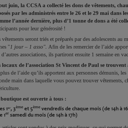
ut juin, la CCSA a collecté les dons de vêtements, chaus
osés par les administrés entre le 26 et le 29 mai dans le
me l’année dernière, plus d’1 tonne de dons a été colle
ticipants pour leur générosité !
 vêtements seront triés et préparés par des adolescents au mo
nes "
1 jour – 1 asso".
Afin de les remercier de l’aide appo
à d’autres associations, ils partiront ensuite 1 semaine en va
 locaux de l’association St Vincent de Paul se trouven
plus de l’aide qu’ils apportent aux personnes démunis, les
onde main dans laquelle vous pouvez trouver vêtements, ch
riculture.
boutique est ouverte à tous :
ème
ème
les
1
, 3
et 5
vendredis de chaque mois (de 14h à 1
er
er
le 1
samedi du mois (de 14h à 17h)
 articles sont vendus à des prix modiques, ce qui permet de 