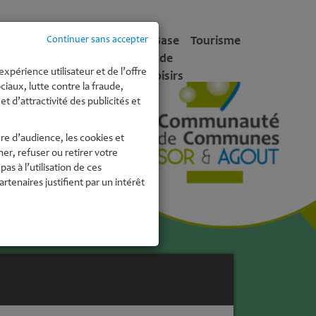
tite
Enfance -
Culture
Base
Tourisme
Continuer sans accepter
fance
Jeunesse
de
expérience utilisateur et de l’offre
Loisirs
iaux, lutte contre la fraude,
t d’attractivité des publicités et
re d’audience, les cookies et
r, refuser ou retirer votre
 à l’utilisation de ces
enaires justifient par un intérêt