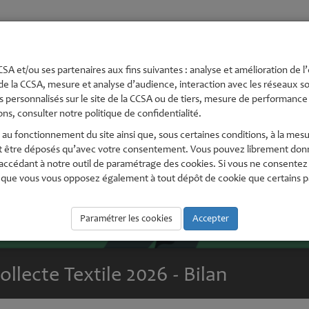
té
Urbanisme et
Economie,
Environnement
Pe
s
Aménagement
numérique
En
SA et/ou ses partenaires aux fins suivantes : analyse et amélioration de l’
de la CCSA, mesure et analyse d’audience, interaction avec les réseaux soc
 personnalisés sur le site de la CCSA ou de tiers, mesure de performance e
ns, consulter notre politique de confidentialité.
au fonctionnement du site ainsi que, sous certaines conditions, à la mesu
t être déposés qu’avec votre consentement. Vous pouvez librement donne
édant à notre outil de paramétrage des cookies. Si vous ne consentez pas
que vous vous opposez également à tout dépôt de cookie que certains part
Paramétrer les cookies
Accepter
ollecte Textile 2026 - Bilan