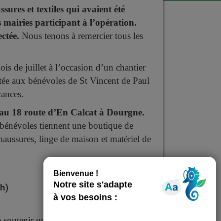
sures et textiles qui avaient été
s mairies participant à l’opération.
ctée.
Nous tenons à remercier tous les
is de juillet à l’occasion d’un chantier
rtée aux bénévoles de St Vincent de Paul
cances.
t au 18 route d’En Calcat à Dourgne.
 bénévoles tiennent une boutique de
aussures, linge de maison et matériel de
6h)
soutenir une association locale, de faire