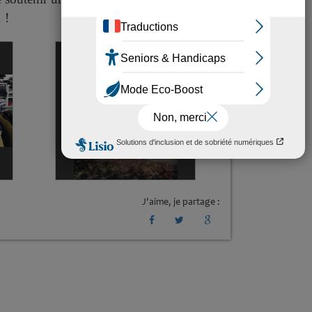
 !
J'aime, je partage :