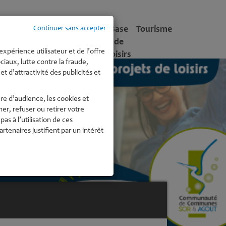
tite
Enfance -
Culture
Base
Tourisme
Continuer sans accepter
fance
Jeunesse
de
expérience utilisateur et de l’offre
Loisirs
iaux, lutte contre la fraude,
t d’attractivité des publicités et
re d’audience, les cookies et
r, refuser ou retirer votre
 à l’utilisation de ces
enaires justifient par un intérêt