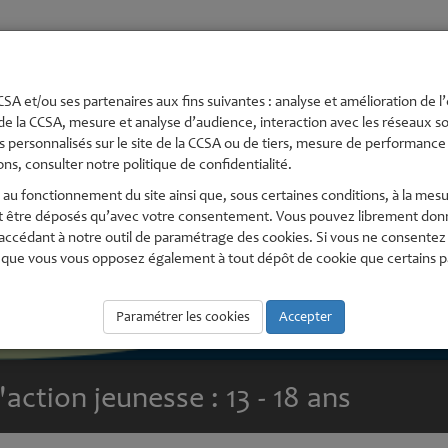
té
Urbanisme et
Economie,
Environnement
Pe
s
Aménagement
numérique
En
SA et/ou ses partenaires aux fins suivantes : analyse et amélioration de l’
de la CCSA, mesure et analyse d’audience, interaction avec les réseaux soc
 personnalisés sur le site de la CCSA ou de tiers, mesure de performance e
ns, consulter notre politique de confidentialité.
au fonctionnement du site ainsi que, sous certaines conditions, à la mesu
t être déposés qu’avec votre consentement. Vous pouvez librement donne
édant à notre outil de paramétrage des cookies. Si vous ne consentez pas
que vous vous opposez également à tout dépôt de cookie que certains part
Paramétrer les cookies
Accepter
'action jeunesse : 13 - 18 ans