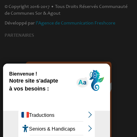
© Copyright 2016-2017 • Tous Droits Réservés Communauté
de Communes Sor & Agout
Développé par
l'Agence de Communication Freshcore
PARTENAIRES