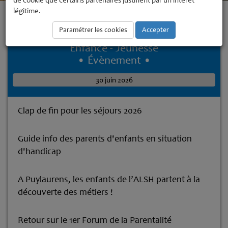
de cookie que certains partenaires justifient par un intérêt
légitime.
Accueil
Enfance - Jeunesse
Enfance - Jeunesse
Les accueils de
loisirs de la CCSA célèbrent les familles avec YAKAJOUER
Paramétrer les cookies
Accepter
Enfance - Jeunesse
• Évènement •
30 juin 2026
Clap de fin pour les séjours 2026
Guide info des parents d'enfants en situation
d'handicap
A Puylaurens, les enfants de l’ALSH partent à la
découverte des métiers !
Retour sur le 1er Forum de la Parentalité