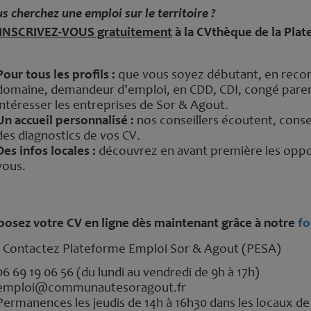
s cherchez une emploi sur le territoire ?
INSCRIVEZ-VOUS gratuitement
à la CVthèque de la Pla
Pour tous les profils :
que vous soyez débutant, en recon
domaine, demandeur d’emploi, en CDD, CDI, congé pare
intéresser les entreprises de Sor & Agout.
Un accueil personnalisé :
nos conseillers écoutent, consei
des diagnostics de vos CV.
Des infos locales :
découvrez en avant première les oppo
vous.
osez votre CV en ligne dès maintenant grâce à notre
fo
 Contactez Plateforme Emploi Sor & Agout (PESA)
06 69 19 06 56 (du lundi au vendredi de 9h à 17h)
emploi@communautesoragout.fr
Permanences les jeudis de 14h à 16h30 dans les locaux de