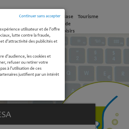
tite
Enfance -
Culture
Base
Tourisme
Continuer sans accepter
fance
Jeunesse
de
expérience utilisateur et de l’offre
Loisirs
iaux, lutte contre la fraude,
t d’attractivité des publicités et
re d’audience, les cookies et
r, refuser ou retirer votre
 à l’utilisation de ces
enaires justifient par un intérêt
ESA