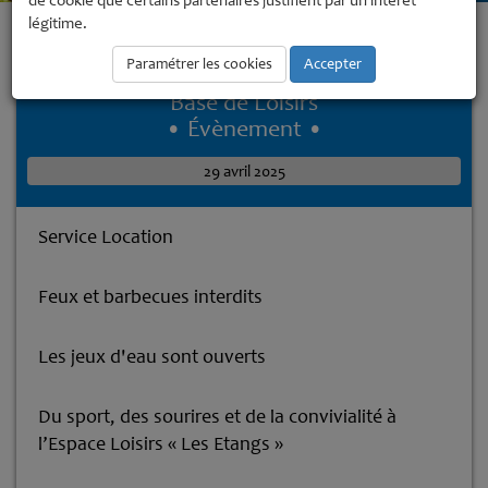
de cookie que certains partenaires justifient par un intérêt
légitime.
Accueil
Base de Loisirs
Base de Loisirs
Nouvelle brochure de
l'Espace Loisirs "Les Etangs"
Paramétrer les cookies
Accepter
Base de Loisirs
• Évènement •
29 avril 2025
Service Location
Feux et barbecues interdits
Les jeux d'eau sont ouverts
Du sport, des sourires et de la convivialité à
l’Espace Loisirs « Les Etangs »