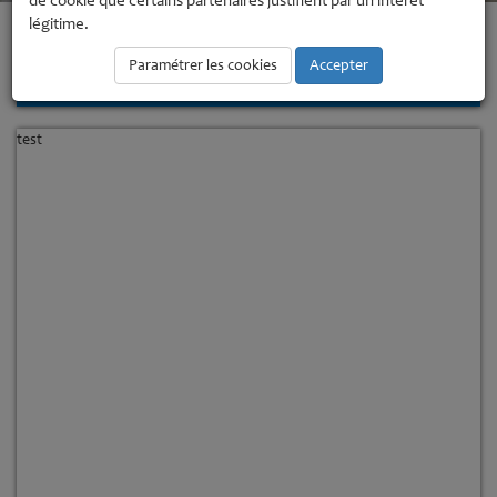
de cookie que certains partenaires justifient par un intérêt
légitime.
Accueil
Tourisme
E-tourisme
E-tourisme
Paramétrer les cookies
Accepter
Actualites • E-tourisme
test