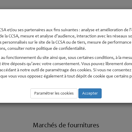
té
Urbanisme et
Economie,
Environnement
Pe
s
Aménagement
numérique
En
SA et/ou ses partenaires aux fins suivantes : analyse et amélioration de l’
de la CCSA, mesure et analyse d’audience, interaction avec les réseaux soc
 personnalisés sur le site de la CCSA ou de tiers, mesure de performance e
ns, consulter notre politique de confidentialité.
au fonctionnement du site ainsi que, sous certaines conditions, à la mesu
t être déposés qu’avec votre consentement. Vous pouvez librement donne
édant à notre outil de paramétrage des cookies. Si vous ne consentez pas
que vous vous opposez également à tout dépôt de cookie que certains part
Paramétrer les cookies
Marchés Publics
Accepter
Marchés de fournitures