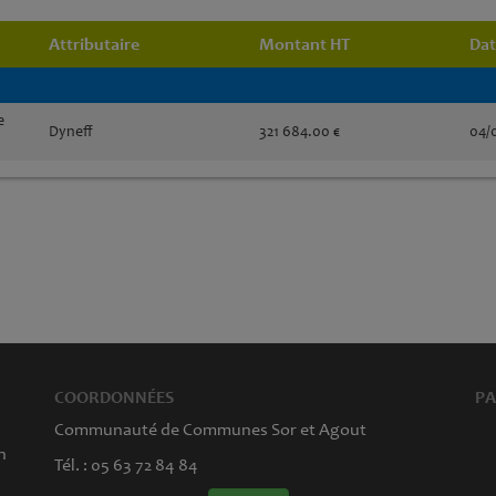
Attributaire
Montant HT
Dat
e
Dyneff
321 684.00 €
04/
COORDONNÉES
PA
Communauté de Communes Sor et Agout
n
Tél. : 05 63 72 84 84