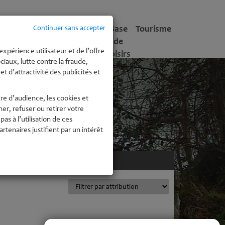
tite
Enfance -
Culture
Base
Tourisme
Continuer sans accepter
fance
Jeunesse
de
expérience utilisateur et de l’offre
Loisirs
iaux, lutte contre la fraude,
t d’attractivité des publicités et
re d’audience, les cookies et
r, refuser ou retirer votre
 à l’utilisation de ces
enaires justifient par un intérêt