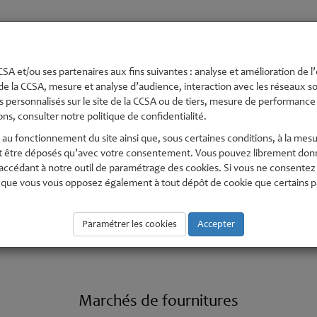
té
Urbanisme et
Economie,
Environnement
Pe
s
Aménagement
numérique
En
SA et/ou ses partenaires aux fins suivantes : analyse et amélioration de l’
de la CCSA, mesure et analyse d’audience, interaction avec les réseaux soc
 personnalisés sur le site de la CCSA ou de tiers, mesure de performance e
ns, consulter notre politique de confidentialité.
au fonctionnement du site ainsi que, sous certaines conditions, à la mesu
t être déposés qu’avec votre consentement. Vous pouvez librement donne
édant à notre outil de paramétrage des cookies. Si vous ne consentez pas
que vous vous opposez également à tout dépôt de cookie que certains part
Paramétrer les cookies
Marchés Publics
Accepter
Marchés de fournitures