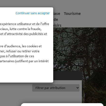
tite
Enfance -
Culture
Base
Tourisme
Continuer sans accepter
fance
Jeunesse
de
expérience utilisateur et de l’offre
Loisirs
iaux, lutte contre la fraude,
t d’attractivité des publicités et
re d’audience, les cookies et
r, refuser ou retirer votre
 à l’utilisation de ces
enaires justifient par un intérêt