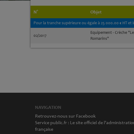
N°
Objet
Pour la tranche supérieure ou égale à 25 000.00 € HT et 
Equipement - Crèche "Le
02/2017
Romarins"
NAVIGATION
Retrouvez-nous sur Facebook
Service public.fr : Le site officiel de l'administratio
française