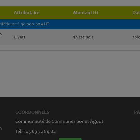
Attributaire
Montant HT
Dat
inférieure à 90 000.00 € HT
s
Divers
39 124.89 €
20/
COORDONNÉES
PA
Communauté de Communes Sor et Agout
n
Tél. : 05 63 72 84 84