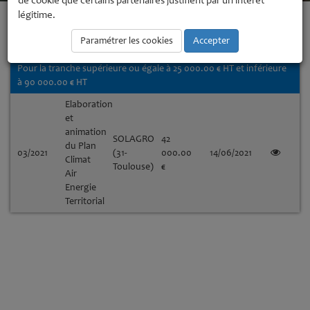
de cookie que certains partenaires justifient par un intérêt
légitime.
Montant
N°
Objet
Attributaire
Date
Détails
Paramétrer les cookies
Accepter
HT
Pour la tranche supérieure ou égale à 25 000.00 € HT et inférieure
à 90 000.00 € HT
Elaboration
et
animation
SOLAGRO
42
du Plan
03/2021
(31-
000.00
14/06/2021
Climat
Toulouse)
€
Air
Energie
Territorial