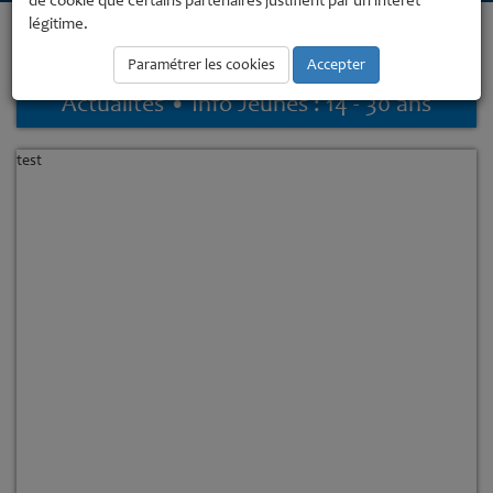
de cookie que certains partenaires justifient par un intérêt
légitime.
Accueil
Enfance - Jeunesse
Jeunesse - de 13 à 30 ans
Info
Jeunes : 14 - 30 ans
Info Jeunes : 14 - 30 ans
Paramétrer les cookies
Accepter
Actualites • Info Jeunes : 14 - 30 ans
test