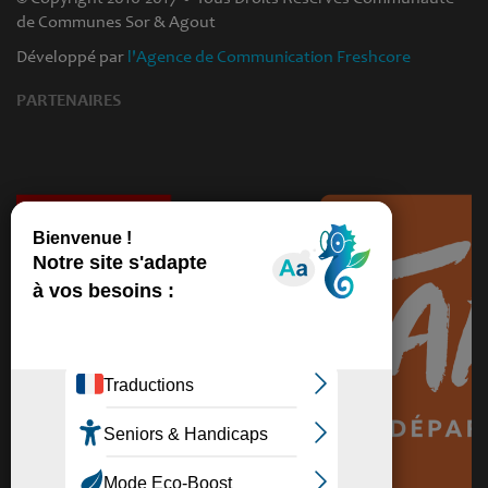
de Communes Sor & Agout
Développé par
l'Agence de Communication Freshcore
PARTENAIRES