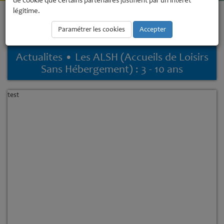
de cookie que certains partenaires justifient par un intérêt
légitime.
Accueil
Enfance - Jeunesse
Enfance -de 3 à 15 ans
Les ALSH
(Accueils de Loisirs Sans Hébergement) : 3 - 10 ans
Les ALSH
Paramétrer les cookies
Accepter
(Accueils de Loisirs Sans Hébergement) : 3 - 10 ans
Actualites • Les ALSH (Accueils de Loisirs
Sans Hébergement) : 3 - 10 ans
test