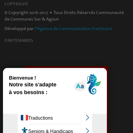
COPYRIGHT
© Copyright 2016-2017 • Tous Droits Réservés Communauté
de Communes Sor & Agout
Développé par
l'Agence de Communication Freshcore
PARTENAIRES