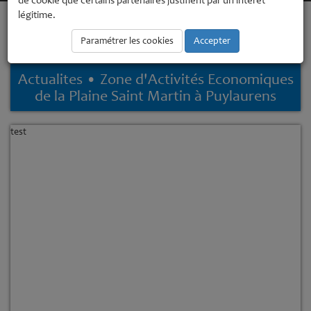
de cookie que certains partenaires justifient par un intérêt
légitime.
Accueil
Economie, numérique
S'implanter, Se développer
Zone
d'Activités Economiques de la Plaine Saint Martin à Puylaurens
Paramétrer les cookies
Accepter
Zone d'Activités Economiques de la Plaine Saint Martin à Puylaurens
Actualites • Zone d'Activités Economiques
de la Plaine Saint Martin à Puylaurens
test