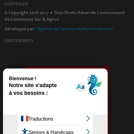
COPYRIGHT
© Copyright 2016-2017 • Tous Droits Réservés Communauté
de Communes Sor & Agout
Développé par
l'Agence de Communication Freshcore
PARTENAIRES