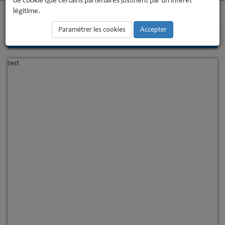
de cookie que certains partenaires justifient par un intérêt
légitime.
Accueil
Culture
Culture
Paramétrer les cookies
Accepter
Actualites • Culture
test