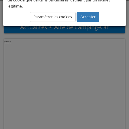
de cookie que certains partenaires justifient par un intérêt
légitime.
Accueil
Base de Loisirs
Aire de Camping-Car
Aire de Camping-
Car
Paramétrer les cookies
Accepter
Actualites • Aire de Camping-Car
test