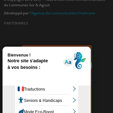
de Communes Sor & Agout
Développé par
l'Agence de Communication Freshcore
PARTENAIRES