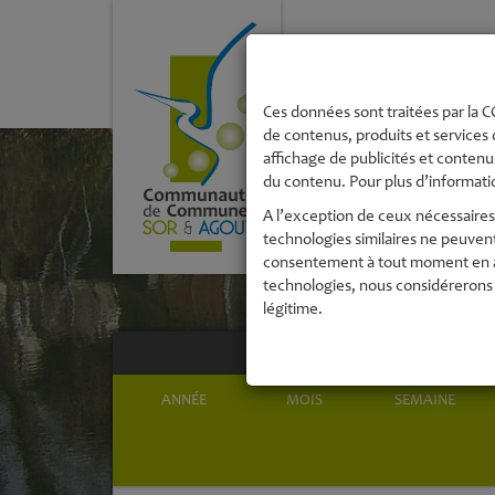
La Communau
de Commune
Ces données sont traitées par la CC
de contenus, produits et services 
affichage de publicités et contenus
du contenu. Pour plus d’informatio
A l’exception de ceux nécessaires 
technologies similaires ne peuven
consentement à tout moment en acc
technologies, nous considérerons 
légitime.
ANNÉE
MOIS
SEMAINE