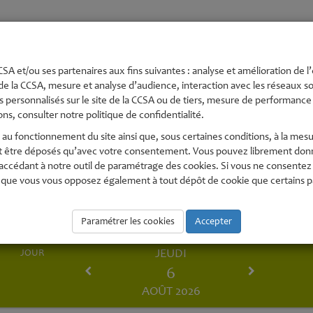
té
Urbanisme et
Economie,
Environnement
Pe
s
Aménagement
numérique
En
SA et/ou ses partenaires aux fins suivantes : analyse et amélioration de l’
de la CCSA, mesure et analyse d’audience, interaction avec les réseaux soc
 personnalisés sur le site de la CCSA ou de tiers, mesure de performance e
ns, consulter notre politique de confidentialité.
au fonctionnement du site ainsi que, sous certaines conditions, à la mesu
t être déposés qu’avec votre consentement. Vous pouvez librement donne
édant à notre outil de paramétrage des cookies. Si vous ne consentez pas
que vous vous opposez également à tout dépôt de cookie que certains part
Paramétrer les cookies
Agenda
Accepter
JEUDI
JOUR
6
AOÛT 2026