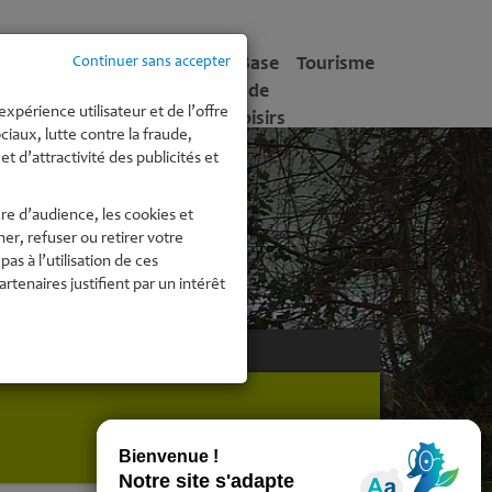
tite
Enfance -
Culture
Base
Tourisme
Continuer sans accepter
fance
Jeunesse
de
expérience utilisateur et de l’offre
Loisirs
iaux, lutte contre la fraude,
t d’attractivité des publicités et
re d’audience, les cookies et
r, refuser ou retirer votre
 à l’utilisation de ces
enaires justifient par un intérêt